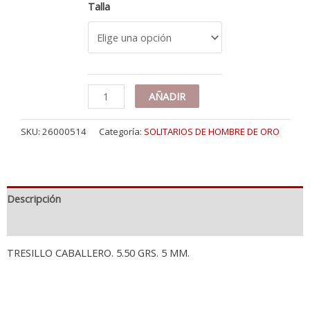
Talla
18K
AÑADIR
TRESILLO
ORO
SKU:
26000514
Categoría:
SOLITARIOS DE HOMBRE DE ORO
AMARILLO
MACIZO
CABALLERO
CON
3
Descripción
CIRCONITAS
DE
Información adicional
5
MM
TRESILLO CABALLERO. 5.50 GRS. 5 MM.
cantidad