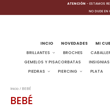
Ir
ATENCIÓN
- ESTAMOS RE
al
NO DUDE EN
contenido
INCIO
NOVEDADES
MI CU
BRILLANTES
BROCHES
CABALLE
GEMELOS Y PISACORBATAS
INSIGNIAS
PIEDRAS
PIERCING
PLATA
Inicio
/ BEBÉ
BEBÉ