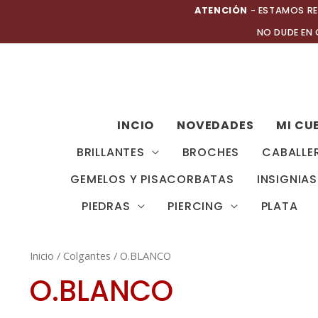
Ir
ATENCIÓN
- ESTAMOS RE
al
NO DUDE EN
contenido
INCIO
NOVEDADES
MI CU
BRILLANTES
BROCHES
CABALLE
GEMELOS Y PISACORBATAS
INSIGNIAS
PIEDRAS
PIERCING
PLATA
Inicio
/
Colgantes
/ O.BLANCO
O.BLANCO