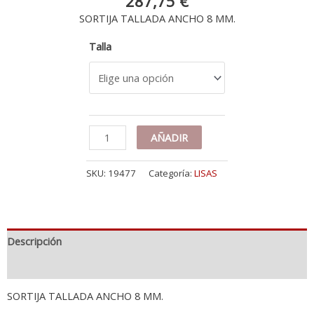
287,75
€
SORTIJA TALLADA ANCHO 8 MM.
Talla
18K
AÑADIR
SORTIJA
ORO
SKU:
19477
Categoría:
LISAS
AMARILLO
MATIZADA
CON
FLORES
TALLADAS
Descripción
Y
BORDES
Información adicional
TALLADOS.
ANCHO
SORTIJA TALLADA ANCHO 8 MM.
9