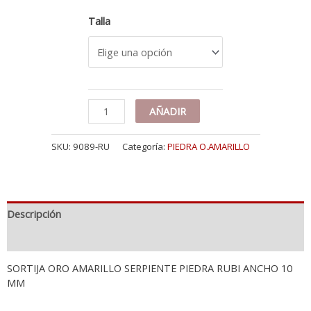
Talla
18K
AÑADIR
SORTIJA
ORO
SKU:
9089-RU
Categoría:
PIEDRA O.AMARILLO
AMARILLO
SERPIENTE
PIEDRA
RUBI
ANCHO
Descripción
10
MM
Información adicional
cantidad
SORTIJA ORO AMARILLO SERPIENTE PIEDRA RUBI ANCHO 10
MM