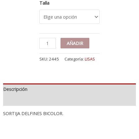
Talla
18K
AÑADIR
SORTIJA
ORO
SKU:
2445
Categoría:
LISAS
BICOLOR
CON
DELFINES
EN
BRILLO.
Descripción
ANCHO
CUERPO:
Información adicional
8
MM
SORTIJA DELFINES BICOLOR.
cantidad