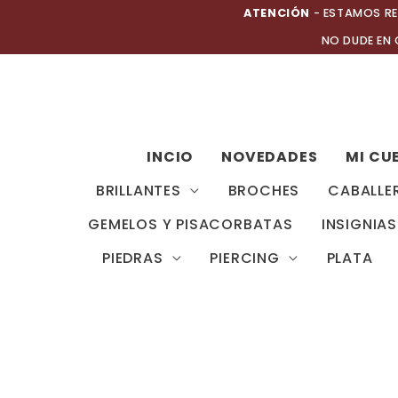
Ir
ATENCIÓN
- ESTAMOS RE
al
NO DUDE EN
contenido
INCIO
NOVEDADES
MI CU
BRILLANTES
BROCHES
CABALLE
GEMELOS Y PISACORBATAS
INSIGNIAS
PIEDRAS
PIERCING
PLATA