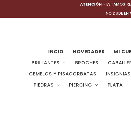
Ir
ATENCIÓN
- ESTAMOS RE
al
NO DUDE EN
contenido
INCIO
NOVEDADES
MI CU
BRILLANTES
BROCHES
CABALLE
GEMELOS Y PISACORBATAS
INSIGNIAS
PIEDRAS
PIERCING
PLATA