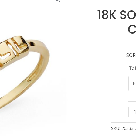
18K S
C
SOR
Tal
18
SO
BI
SKU:
20333-
CI