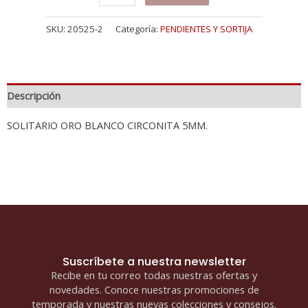
SOLITARIO
ORO
SKU:
20525-2
Categoría:
PENDIENTES Y SORTIJA
BLANCO
CIRCONITA
5
MM
cantidad
Descripción
SOLITARIO ORO BLANCO CIRCONITA 5MM.
Suscríbete a nuestra newsletter
Recibe en tu correo todas nuestras ofertas y
novedades. Conoce nuestras promociones de
temporada y nuestras nuevas colecciones y consejos.