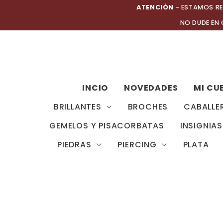
Ir
ATENCIÓN
- ESTAMOS RE
al
NO DUDE EN
contenido
INCIO
NOVEDADES
MI CU
BRILLANTES
BROCHES
CABALLE
GEMELOS Y PISACORBATAS
INSIGNIAS
PIEDRAS
PIERCING
PLATA