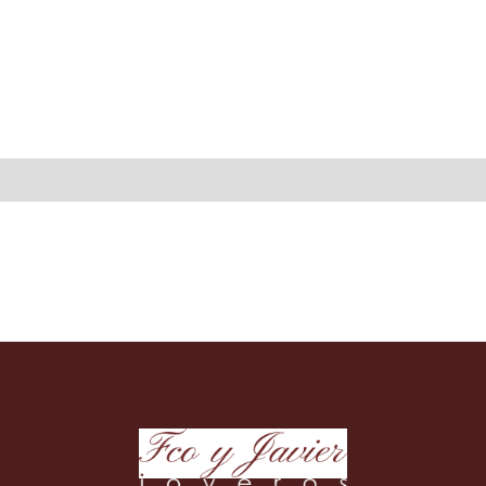
CI
4
M
can