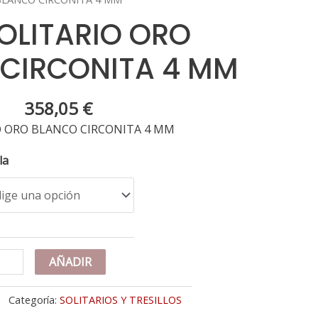
SOLITARIO ORO
CIRCONITA 4 MM
358,05
€
O ORO BLANCO CIRCONITA 4 MM
la
K
AÑADIR
LITARIO
O
Categoría:
SOLITARIOS Y TRESILLOS
ANCO