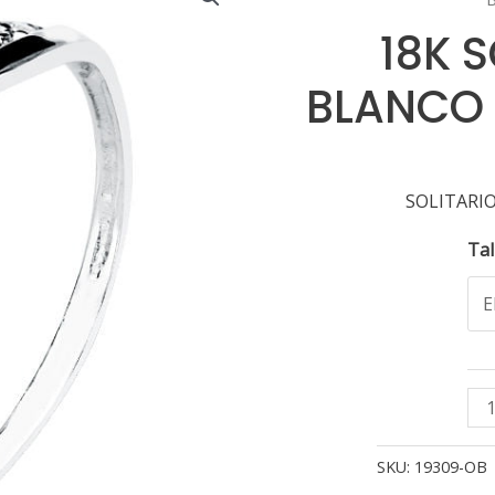
18K 
BLANCO 
SOLITARI
Tal
18
SO
OR
SKU:
19309-OB
BL