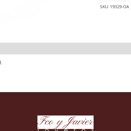
OR
SKU:
19329-OA
AM
CI
4
M
can
.