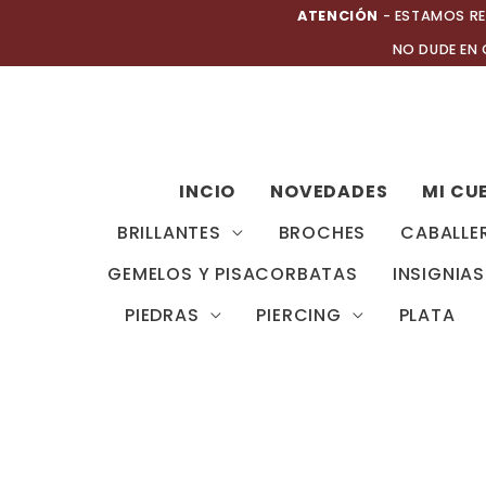
Ir
ATENCIÓN
- ESTAMOS RE
al
NO DUDE EN
contenido
INCIO
NOVEDADES
MI CU
BRILLANTES
BROCHES
CABALLE
GEMELOS Y PISACORBATAS
INSIGNIAS
PIEDRAS
PIERCING
PLATA