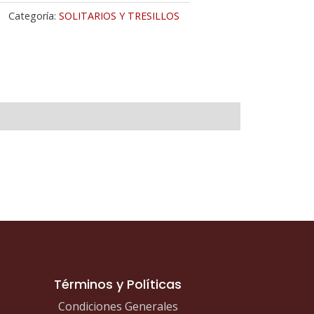
O
Categoría:
SOLITARIOS Y TRESILLOS
ARILLO
RCONITAS
M
tidad
Términos y Políticas
Condiciones Generales