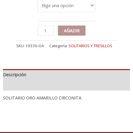
18K
AÑADIR
SOLITARIO
ORO
SKU:
19336-OA
Categoría:
SOLITARIOS Y TRESILLOS
AMARILLO
CIRCONITA
cantidad
Descripción
Información adicional
SOLITARIO ORO AMARILLO CIRCONITA