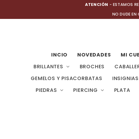
Ir
ATENCIÓN
- ESTAMOS RE
al
NO DUDE EN
contenido
INCIO
NOVEDADES
MI CU
BRILLANTES
BROCHES
CABALLE
GEMELOS Y PISACORBATAS
INSIGNIAS
PIEDRAS
PIERCING
PLATA