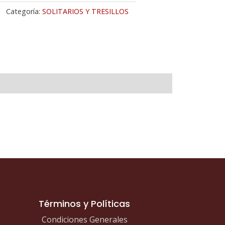
O
Categoría:
SOLITARIOS Y TRESILLOS
ARILLO
RCONITA
M
tidad
Términos y Políticas
Condiciones Generales