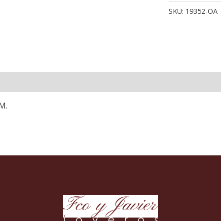
OR
SKU:
19352-OA
AM
CI
3.5
M
can
M.