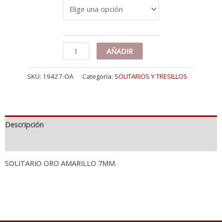
18K
AÑADIR
SOLITARIO
ORO
SKU:
19427-OA
Categoría:
SOLITARIOS Y TRESILLOS
AMARILLO
7
MM
cantidad
Descripción
Información adicional
SOLITARIO ORO AMARILLO 7MM.