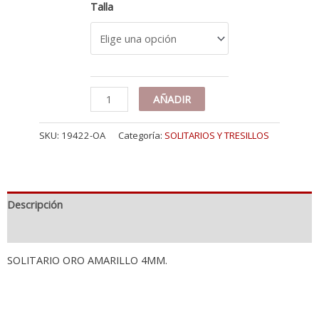
Talla
18K
AÑADIR
SOLITARIO
ORO
SKU:
19422-OA
Categoría:
SOLITARIOS Y TRESILLOS
AMARILLO
4
GARRAS
CON
CIRCONITA
Descripción
DE
4
Información adicional
MM
cantidad
SOLITARIO ORO AMARILLO 4MM.