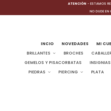
Ir
ATENCIÓN
- ESTAMOS RE
al
NO DUDE EN
contenido
INCIO
NOVEDADES
MI CU
BRILLANTES
BROCHES
CABALLE
GEMELOS Y PISACORBATAS
INSIGNIAS
PIEDRAS
PIERCING
PLATA