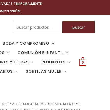
TIVADAS TEMPORALMENTE.
OMPRENSIÓN.
Buscar
Buscar
por:
BODA Y COMPROMISO
OS
COMUNIÓN E INFANTIL
RES Y LETRAS
PENDIENTES
0
TARIOS
SORTIJAS MUJER
GENES
/
V. DESAMPARADOS
/ 18K MEDALLA ORO
 LOS DESAMPARADOS CERCO CALADO 22X15 MM