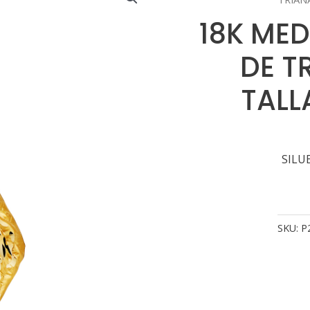
18K ME
DE T
TALL
SILU
SKU:
P