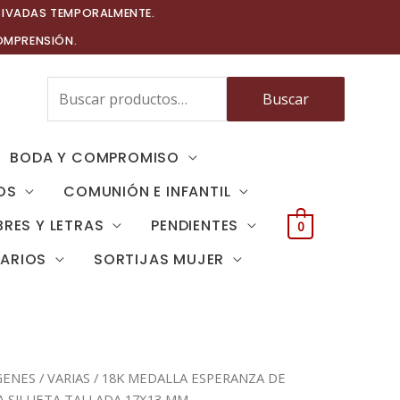
TIVADAS TEMPORALMENTE.
OMPRENSIÓN.
Buscar
Buscar
por:
BODA Y COMPROMISO
OS
COMUNIÓN E INFANTIL
RES Y LETRAS
PENDIENTES
0
TARIOS
SORTIJAS MUJER
GENES
/
VARIAS
/ 18K MEDALLA ESPERANZA DE
A SILUETA TALLADA 17X13 MM