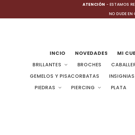
Ir
ATENCIÓN
- ESTAMOS RE
al
NO DUDE EN
contenido
INCIO
NOVEDADES
MI CU
BRILLANTES
BROCHES
CABALLE
GEMELOS Y PISACORBATAS
INSIGNIAS
PIEDRAS
PIERCING
PLATA