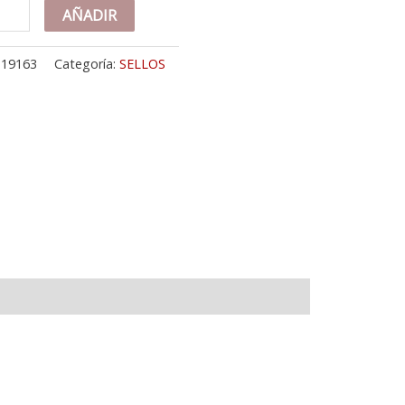
K
AÑADIR
LLO
O
:
19163
Categoría:
SELLOS
ARILLO
ECO
BALLERO
CTANGULAR
LLADO.
NA
ABADO:
X10
M
tidad