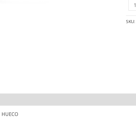
18
SE
OR
SKU
AM
HU
CA
RE
TA
ZO
GR
12
M
can
. HUECO