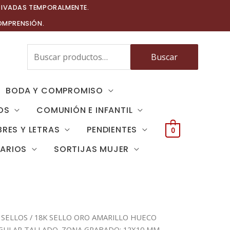
TIVADAS TEMPORALMENTE.
OMPRENSIÓN.
Buscar
Buscar
por:
BODA Y COMPROMISO
OS
COMUNIÓN E INFANTIL
RES Y LETRAS
PENDIENTES
0
TARIOS
SORTIJAS MUJER
/
SELLOS
/ 18K SELLO ORO AMARILLO HUECO
GULAR TALLADO. ZONA GRABADO: 12X10 MM