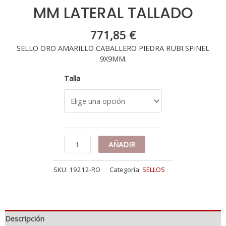
MM LATERAL TALLADO
771,85
€
SELLO ORO AMARILLO CABALLERO PIEDRA RUBI SPINEL
9X9MM.
Talla
18K
AÑADIR
SELLO
ORO
SKU:
19212-RO
Categoría:
SELLOS
AMARILLO
CON
PIEDRA
RUBI
SPINEL
Descripción
9X9