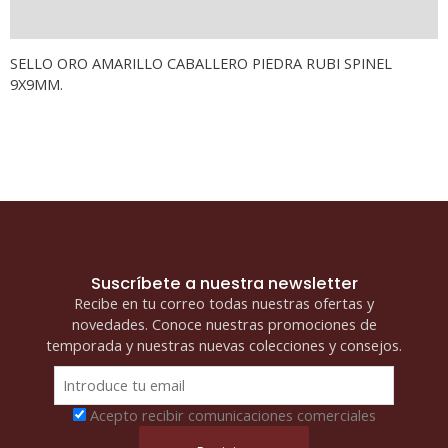
MM
Información adicional
LATERAL
TALLADO
SELLO ORO AMARILLO CABALLERO PIEDRA RUBI SPINEL
cantidad
9X9MM.
Suscríbete a nuestra newsletter
Recibe en tu correo todas nuestras ofertas y
novedades. Conoce nuestras promociones de
temporada y nuestras nuevas colecciones y consejos.
Acepto recibir comunicaciones comerciales