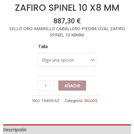
ZAFIRO SPINEL 10 X8 MM
887,30
€
SELLO ORO AMARILLO CABALLERO PIEDRA OVAL ZAFIRO
SPINEL 10 X8MM.
Talla
18K
AÑADIR
SELLO
ORO
SKU:
19409-AZ
Categoría:
SELLOS
AMARILLO
CABALLERO
PIEDRA
OVAL
ZAFIRO
Descripción
SPINEL