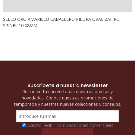
10
Información adicional
X8
MM
SELLO ORO AMARILLO CABALLERO PIEDRA OVAL ZAFIRO
cantidad
SPINEL 10 X8MM.
Suscríbete a nuestra newsletter
Recibe en tu correo todas nuestras ofertas y
novedades. Conoce nuestras promociones de
temporada y nuestras nuevas colecciones y consejos.
Acepto recibir comunicaciones comerciales