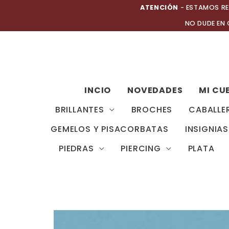
Ir
ATENCIÓN
- ESTAMOS RE
al
NO DUDE EN
contenido
INCIO
NOVEDADES
MI CU
BRILLANTES
BROCHES
CABALLE
GEMELOS Y PISACORBATAS
INSIGNIAS
PIEDRAS
PIERCING
PLATA