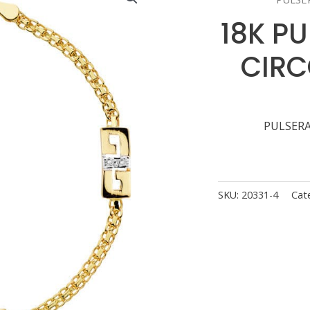
18K P
CIRC
PULSERA
SKU:
20331-4
Cat