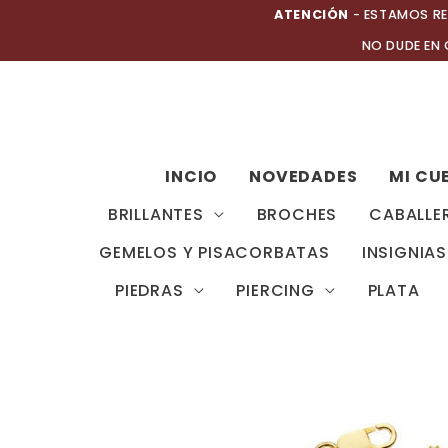
Ir
ATENCIÓN
- ESTAMOS RE
al
NO DUDE EN
contenido
INCIO
NOVEDADES
MI CU
BRILLANTES
BROCHES
CABALLE
GEMELOS Y PISACORBATAS
INSIGNIAS
PIEDRAS
PIERCING
PLATA