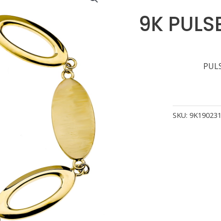
9K PULS
PULS
SKU:
9K19023