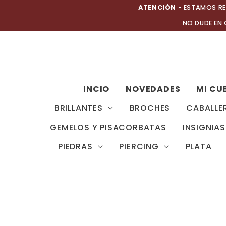
Ir
ATENCIÓN
- ESTAMOS RE
al
NO DUDE EN
contenido
INCIO
NOVEDADES
MI CU
BRILLANTES
BROCHES
CABALLE
GEMELOS Y PISACORBATAS
INSIGNIAS
PIEDRAS
PIERCING
PLATA