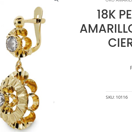
18K P
AMARILL
CIE
SKU:
10116