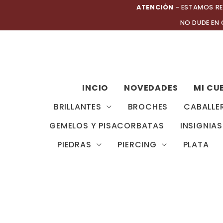
Ir
ATENCIÓN
- ESTAMOS RE
al
NO DUDE EN
contenido
INCIO
NOVEDADES
MI CU
BRILLANTES
BROCHES
CABALLE
GEMELOS Y PISACORBATAS
INSIGNIAS
PIEDRAS
PIERCING
PLATA