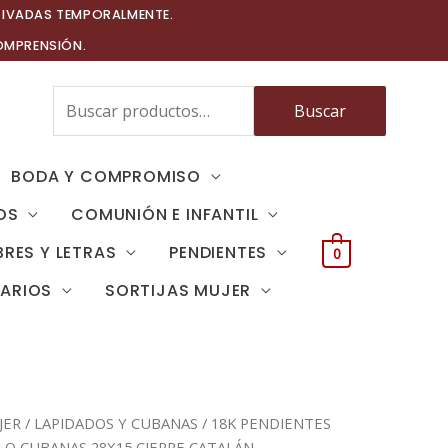
TIVADAS TEMPORALMENTE.
OMPRENSIÓN.
Buscar
Buscar
por:
BODA Y COMPROMISO
OS
COMUNIÓN E INFANTIL
RES Y LETRAS
PENDIENTES
0
TARIOS
SORTIJAS MUJER
JER
/
LAPIDADOS Y CUBANAS
/ 18K PENDIENTES
LO CUBANAS 28X15 CIERRE CATALÁN