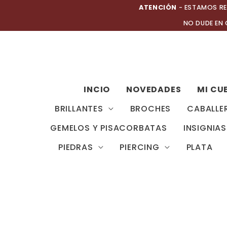
Ir
ATENCIÓN
- ESTAMOS RE
al
NO DUDE EN
contenido
INCIO
NOVEDADES
MI CU
BRILLANTES
BROCHES
CABALLE
GEMELOS Y PISACORBATAS
INSIGNIAS
PIEDRAS
PIERCING
PLATA