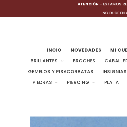
Ir
ATENCIÓN
- ESTAMOS RE
al
NO DUDE EN
contenido
INCIO
NOVEDADES
MI CU
BRILLANTES
BROCHES
CABALLE
GEMELOS Y PISACORBATAS
INSIGNIAS
PIEDRAS
PIERCING
PLATA