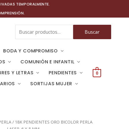
TIVADAS TEMPORALMENTE.
OMPRENSIÓN.
Buscar
Buscar
por:
BODA Y COMPROMISO
OS
COMUNIÓN E INFANTIL
RES Y LETRAS
PENDIENTES
0
TARIOS
SORTIJAS MUJER
PERLA
/ 18K PENDIENTES ORO BICOLOR PERLA
LASER. 6 X 5 MM.