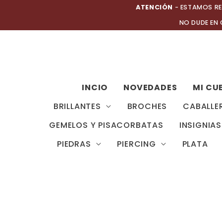
Ir
ATENCIÓN
- ESTAMOS RE
al
NO DUDE EN
contenido
INCIO
NOVEDADES
MI CU
BRILLANTES
BROCHES
CABALLE
GEMELOS Y PISACORBATAS
INSIGNIAS
PIEDRAS
PIERCING
PLATA