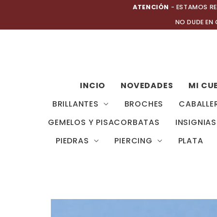
Ir
ATENCIÓN
- ESTAMOS RE
al
NO DUDE EN
contenido
INCIO
NOVEDADES
MI CU
BRILLANTES
BROCHES
CABALLE
GEMELOS Y PISACORBATAS
INSIGNIAS
PIEDRAS
PIERCING
PLATA