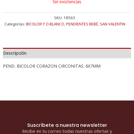
Sin existencias
SKU:
18563
Categorías:
BICOLOR Y O.BLANCO
,
PENDIENTES BEBÉ
,
SAN VALENTIN
Descripción
PEND. BICOLOR CORAZON CIRCONITAS. 6X7MM
Suscríbete a nuestra newsletter
Recibe en tu correo todas nuestras ofertas y