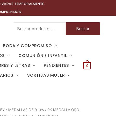
TIVADAS TEMPORALMENTE.
OMPRENSIÓN.
Buscar
Buscar
por:
BODA Y COMPROMISO
OS
COMUNIÓN E INFANTIL
RES Y LETRAS
PENDIENTES
0
TARIOS
SORTIJAS MUJER
LEY
/
MEDALLAS DE 9ktes
/ 9K MEDALLA ORO
O VIRGEN NIÑA TALLADA 16 MM