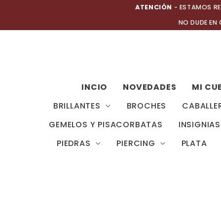
Ir
ATENCIÓN
- ESTAMOS RE
al
NO DUDE EN
contenido
INCIO
NOVEDADES
MI CU
BRILLANTES
BROCHES
CABALLE
GEMELOS Y PISACORBATAS
INSIGNIAS
PIEDRAS
PIERCING
PLATA