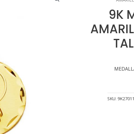
9K 
AMARIL
TA
MEDALLA
SKU:
9K2701