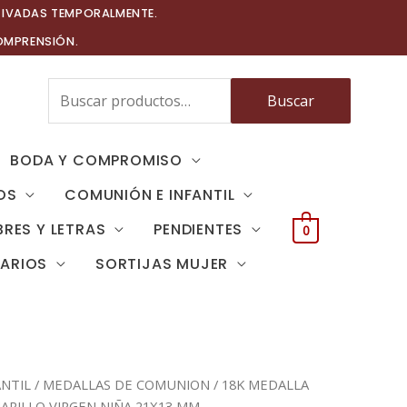
TIVADAS TEMPORALMENTE.
OMPRENSIÓN.
Buscar
Buscar
por:
BODA Y COMPROMISO
OS
COMUNIÓN E INFANTIL
RES Y LETRAS
PENDIENTES
0
TARIOS
SORTIJAS MUJER
NTIL
/
MEDALLAS DE COMUNION
/ 18K MEDALLA
ARILLO VIRGEN NIÑA 21X13 MM