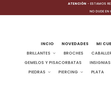
Ir
ATENCIÓN
- ESTAMOS RE
al
NO DUDE EN
contenido
INCIO
NOVEDADES
MI CU
BRILLANTES
BROCHES
CABALLE
GEMELOS Y PISACORBATAS
INSIGNIAS
PIEDRAS
PIERCING
PLATA