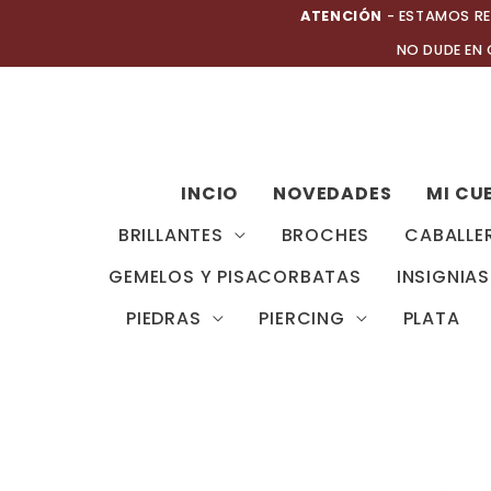
Ir
ATENCIÓN
- ESTAMOS RE
al
NO DUDE EN
contenido
INCIO
NOVEDADES
MI CU
BRILLANTES
BROCHES
CABALLE
GEMELOS Y PISACORBATAS
INSIGNIAS
PIEDRAS
PIERCING
PLATA