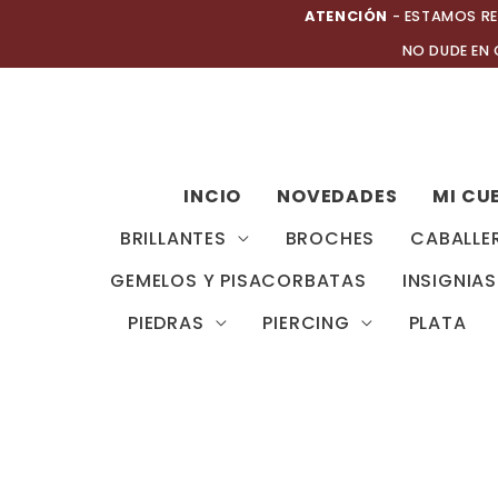
Ir
ATENCIÓN
- ESTAMOS RE
al
NO DUDE EN
contenido
INCIO
NOVEDADES
MI CU
BRILLANTES
BROCHES
CABALLE
GEMELOS Y PISACORBATAS
INSIGNIAS
PIEDRAS
PIERCING
PLATA