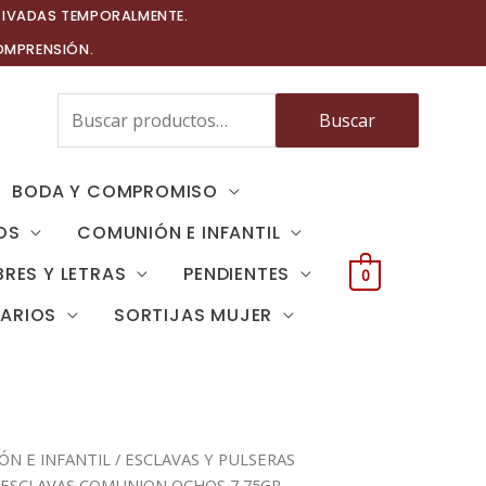
TIVADAS TEMPORALMENTE.
OMPRENSIÓN.
Buscar
Buscar
por:
BODA Y COMPROMISO
OS
COMUNIÓN E INFANTIL
RES Y LETRAS
PENDIENTES
0
TARIOS
SORTIJAS MUJER
N E INFANTIL
/
ESCLAVAS Y PULSERAS
 ESCLAVAS COMUNION OCHOS 7 75GR