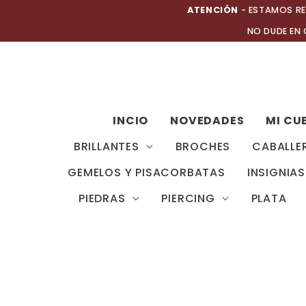
Ir
ATENCIÓN
- ESTAMOS RE
al
NO DUDE EN
contenido
INCIO
NOVEDADES
MI CU
BRILLANTES
BROCHES
CABALLE
GEMELOS Y PISACORBATAS
INSIGNIAS
PIEDRAS
PIERCING
PLATA