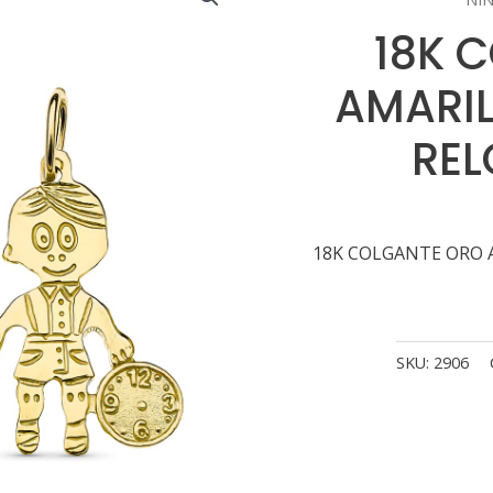
18K 
AMARIL
REL
18K COLGANTE ORO A
SKU:
2906