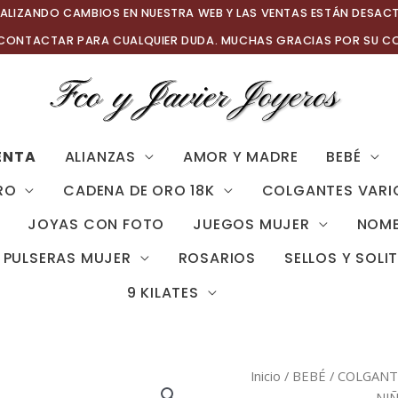
ALIZANDO CAMBIOS EN NUESTRA WEB Y LAS VENTAS ESTÁN DESAC
 CONTACTAR PARA CUALQUIER DUDA. MUCHAS GRACIAS POR SU C
ENTA
ALIANZAS
AMOR Y MADRE
BEBÉ
RO
CADENA DE ORO 18K
COLGANTES VARI
JOYAS CON FOTO
JUEGOS MUJER
NOMB
PULSERAS MUJER
ROSARIOS
SELLOS Y SOLI
9 KILATES
Inicio
/
BEBÉ
/
COLGANTE
NIÑ