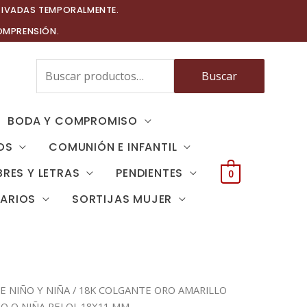
TIVADAS TEMPORALMENTE.
OMPRENSIÓN.
Buscar
Buscar
por:
BODA Y COMPROMISO
OS
COMUNIÓN E INFANTIL
RES Y LETRAS
PENDIENTES
0
TARIOS
SORTIJAS MUJER
 NIÑO Y NIÑA
/ 18K COLGANTE ORO AMARILLO
O O NIÑA RELOJ. 18X11 MM