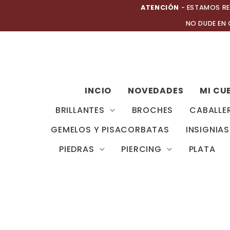
Ir
ATENCIÓN
- ESTAMOS RE
al
NO DUDE EN
contenido
INCIO
NOVEDADES
MI CU
BRILLANTES
BROCHES
CABALLE
GEMELOS Y PISACORBATAS
INSIGNIAS
PIEDRAS
PIERCING
PLATA