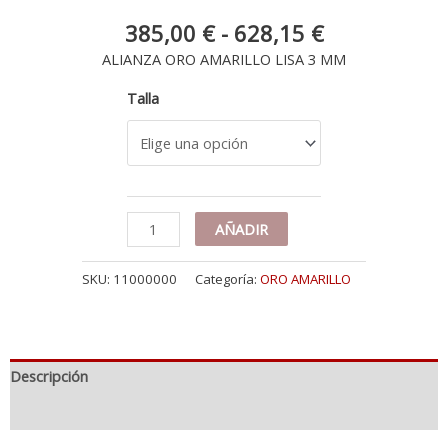
Rango
385,00
€
-
628,15
€
de
ALIANZA ORO AMARILLO LISA 3 MM
precios:
desde
Talla
385,00 €
hasta
628,15 €
18K
AÑADIR
ALIANZA
ORO
SKU:
11000000
Categoría:
ORO AMARILLO
AMARILLO
LISA
BRILLO.
ANCHO:
3
Descripción
MM
cantidad
Información adicional