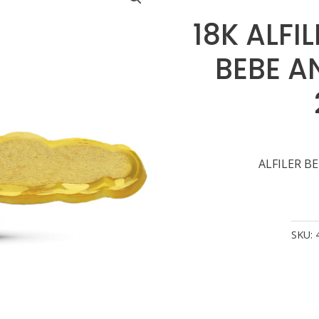
18K ALFI
BEBE A
ALFILER B
SKU: