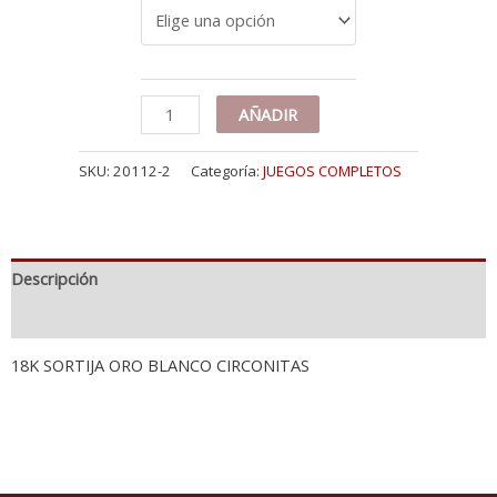
18K
AÑADIR
SORTIJA
ORO
SKU:
20112-2
Categoría:
JUEGOS COMPLETOS
BLANCO
CIRCONITAS
cantidad
Descripción
Información adicional
18K SORTIJA ORO BLANCO CIRCONITAS