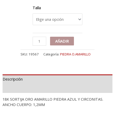
Talla
18K
AÑADIR
SORTIJA
ORO
SKU:
19567
Categoría:
PIEDRA O.AMARILLO
AMARILLO
AGUAMARINA
Y
CIRCONITAS
ANCHO
Descripción
CUERPO
1.2
Información adicional
MM
cantidad
18K SORTIJA ORO AMARILLO PIEDRA AZUL Y CIRCONITAS.
ANCHO CUERPO: 1,2MM