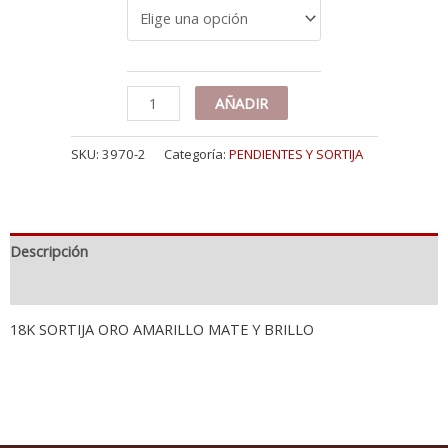
18K
AÑADIR
SORTIJA
ORO
SKU:
3970-2
Categoría:
PENDIENTES Y SORTIJA
AMARILLO
MATE
Y
BRILLO
cantidad
Descripción
Información adicional
18K SORTIJA ORO AMARILLO MATE Y BRILLO