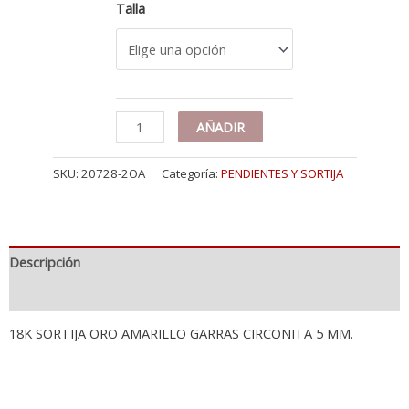
Talla
18K
AÑADIR
SOLITARIO
ORO
SKU:
20728-2OA
Categoría:
PENDIENTES Y SORTIJA
AMARILLO
CUATRO
GARRAS
CON
CIRCONITA
Descripción
5
MM
Información adicional
cantidad
18K SORTIJA ORO AMARILLO GARRAS CIRCONITA 5 MM.