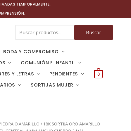
TIVADAS TEMPORALMENTE.
OMPRENSIÓN.
Buscar
Buscar
por:
BODA Y COMPROMISO
OS
COMUNIÓN E INFANTIL
RES Y LETRAS
PENDIENTES
0
TARIOS
SORTIJAS MUJER
PIEDRA O.AMARILLO
/ 18K SORTIJA ORO AMARILLO
CEL CENTRAL 4 MM ANCHO CUERPO 2 MM