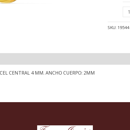
18
SO
OR
SKU:
19544
AM
CI
BO
CE
4
M
AN
OCEL CENTRAL 4 MM. ANCHO CUERPO: 2MM
CU
2
M
can