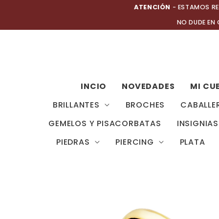
Ir
ATENCIÓN
- ESTAMOS RE
al
NO DUDE EN
contenido
INCIO
NOVEDADES
MI CU
BRILLANTES
BROCHES
CABALLE
GEMELOS Y PISACORBATAS
INSIGNIAS
PIEDRAS
PIERCING
PLATA