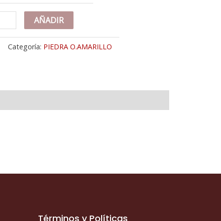
K
AÑADIR
RTIJA
O
Categoría:
PIEDRA O.AMARILLO
ARILLO
RCONITAS
CEL
NTRAL
M
CHO
ERPO
M
tidad
Términos y Políticas