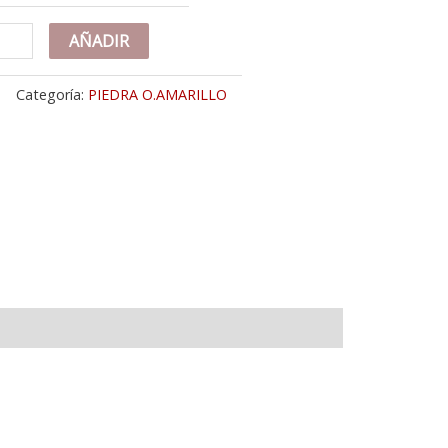
K
AÑADIR
RTIJA
O
Categoría:
PIEDRA O.AMARILLO
ARILLO
BOL
DA
RCONITAS
M
CHO
ERPO
M
tidad