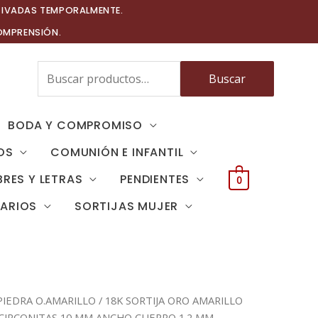
TIVADAS TEMPORALMENTE.
OMPRENSIÓN.
Buscar
Buscar
por:
BODA Y COMPROMISO
OS
COMUNIÓN E INFANTIL
RES Y LETRAS
PENDIENTES
0
TARIOS
SORTIJAS MUJER
PIEDRA O.AMARILLO
/ 18K SORTIJA ORO AMARILLO
 CIRCONITAS 10 MM ANCHO CUERPO 1.2 MM