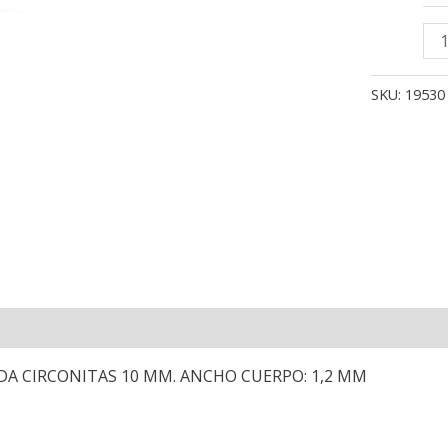
18
SO
OR
SKU:
19530
AM
AR
DE
LA
VI
CI
10
M
AN
CU
1.2
M
IDA CIRCONITAS 10 MM. ANCHO CUERPO: 1,2 MM
can