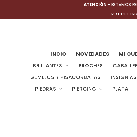
Ir
ATENCIÓN
- ESTAMOS RE
al
NO DUDE EN
contenido
INCIO
NOVEDADES
MI CU
BRILLANTES
BROCHES
CABALLE
GEMELOS Y PISACORBATAS
INSIGNIAS
PIEDRAS
PIERCING
PLATA