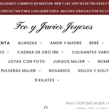
ALIZANDO CAMBIOS EN NUESTRA WEB Y LAS VENTAS ESTÁN DESAC
 CONTACTAR PARA CUALQUIER DUDA. MUCHAS GRACIAS POR SU C
ENTA
ALIANZAS
AMOR Y MADRE
BEBÉ
RO
CADENA DE ORO 18K
COLGANTES VARI
JOYAS CON FOTO
JUEGOS MUJER
NOMB
PULSERAS MUJER
ROSARIOS
SELLOS Y SOLI
9 KILATES
Inicio
/
SORTIJAS MUJER
/
ARBOL DE LA VIDA