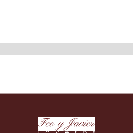
CI
can