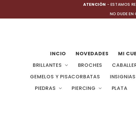
Ir
ATENCIÓN
- ESTAMOS RE
al
NO DUDE EN
contenido
INCIO
NOVEDADES
MI CU
BRILLANTES
BROCHES
CABALLE
GEMELOS Y PISACORBATAS
INSIGNIAS
PIEDRAS
PIERCING
PLATA