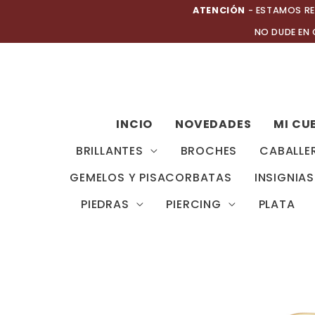
Ir
ATENCIÓN
- ESTAMOS RE
al
NO DUDE EN
contenido
INCIO
NOVEDADES
MI CU
BRILLANTES
BROCHES
CABALLE
GEMELOS Y PISACORBATAS
INSIGNIAS
PIEDRAS
PIERCING
PLATA