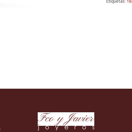
Etiquetas:
18
e