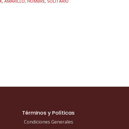
K
,
AMARILLO
,
HOMBRE
,
SOLITARIO
Términos y Políticas
Condiciones Generales