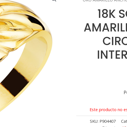
18K 
AMARIL
CIR
INTE
P
Este producto no es
SKU:
P904407
Ca