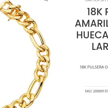
18K
AMARIL
HUECA
LAR
18K PULSERA O
SKU:
2000015