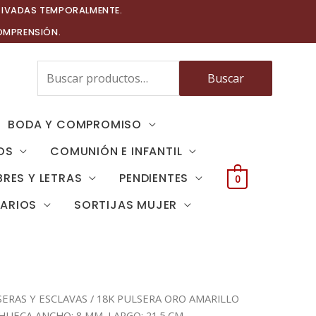
TIVADAS TEMPORALMENTE.
OMPRENSIÓN.
Buscar
Buscar
por:
BODA Y COMPROMISO
OS
COMUNIÓN E INFANTIL
RES Y LETRAS
PENDIENTES
0
TARIOS
SORTIJAS MUJER
SERAS Y ESCLAVAS
/ 18K PULSERA ORO AMARILLO
HUECA ANCHO: 8 MM. LARGO: 21.5 CM