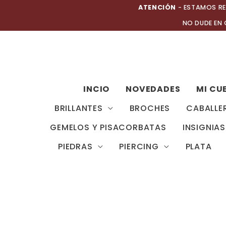
Ir
ATENCIÓN
- ESTAMOS RE
al
NO DUDE EN
contenido
INCIO
NOVEDADES
MI CU
BRILLANTES
BROCHES
CABALLE
GEMELOS Y PISACORBATAS
INSIGNIAS
PIEDRAS
PIERCING
PLATA