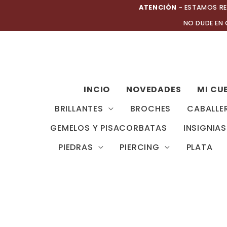
Ir
ATENCIÓN
- ESTAMOS RE
al
NO DUDE EN
contenido
INCIO
NOVEDADES
MI CU
BRILLANTES
BROCHES
CABALLE
GEMELOS Y PISACORBATAS
INSIGNIAS
PIEDRAS
PIERCING
PLATA