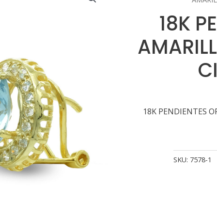
18K P
AMARILL
C
18K PENDIENTES O
SKU:
7578-1