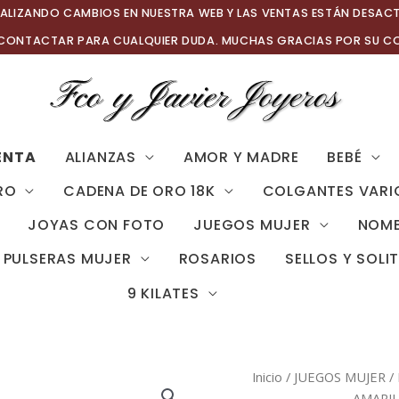
ALIZANDO CAMBIOS EN NUESTRA WEB Y LAS VENTAS ESTÁN DESAC
 CONTACTAR PARA CUALQUIER DUDA. MUCHAS GRACIAS POR SU C
ENTA
ALIANZAS
AMOR Y MADRE
BEBÉ
RO
CADENA DE ORO 18K
COLGANTES VARI
JOYAS CON FOTO
JUEGOS MUJER
NOMB
PULSERAS MUJER
ROSARIOS
SELLOS Y SOLI
9 KILATES
Inicio
/
JUEGOS MUJER
/
AMARIL