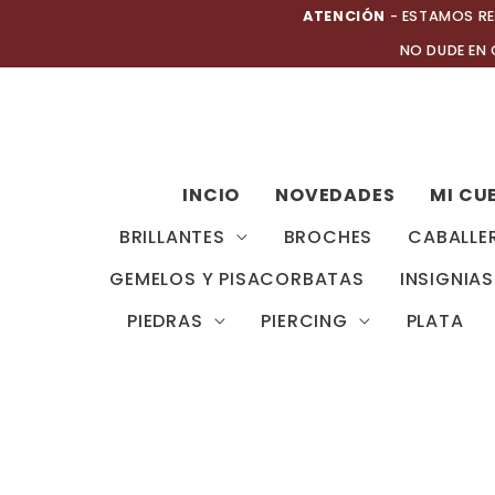
Ir
ATENCIÓN
- ESTAMOS RE
al
NO DUDE EN
contenido
INCIO
NOVEDADES
MI CU
BRILLANTES
BROCHES
CABALLE
GEMELOS Y PISACORBATAS
INSIGNIAS
PIEDRAS
PIERCING
PLATA