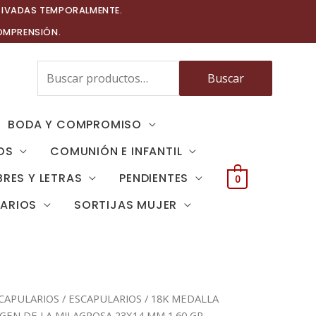
TIVADAS TEMPORALMENTE.
OMPRENSIÓN.
Buscar
Buscar
por:
BODA Y COMPROMISO
OS
COMUNIÓN E INFANTIL
RES Y LETRAS
PENDIENTES
0
TARIOS
SORTIJAS MUJER
CAPULARIOS
/
ESCAPULARIOS
/ 18K MEDALLA
GEN DE LA MILAGROSA 23X14 MM 1.60 GR