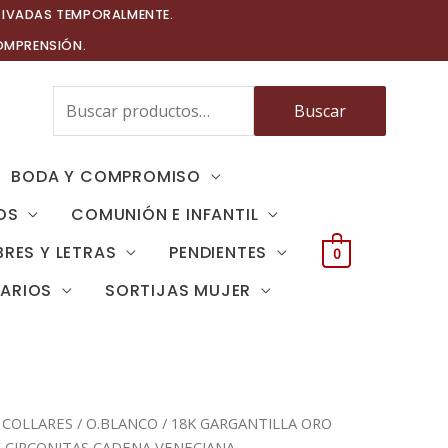
TIVADAS TEMPORALMENTE.
OMPRENSIÓN.
Buscar
Buscar
por:
BODA Y COMPROMISO
OS
COMUNIÓN E INFANTIL
RES Y LETRAS
PENDIENTES
0
TARIOS
SORTIJAS MUJER
 COLLARES
/
O.BLANCO
/ 18K GARGANTILLA ORO
 CIRCONITAS CADENA VENECIANA