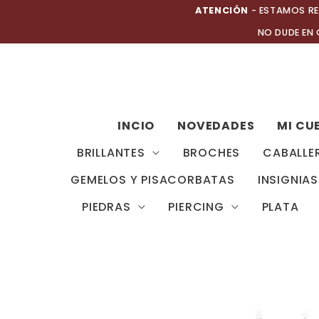
Ir
ATENCIÓN
- ESTAMOS RE
al
NO DUDE EN
contenido
INCIO
NOVEDADES
MI CU
BRILLANTES
BROCHES
CABALLE
GEMELOS Y PISACORBATAS
INSIGNIAS
PIEDRAS
PIERCING
PLATA